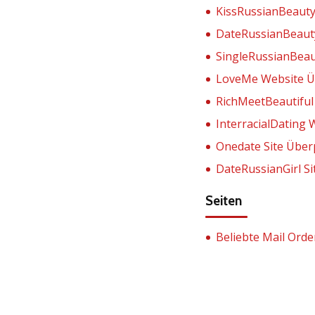
KissRussianBeauty 
DateRussianBeaut
SingleRussianBea
LoveMe Website 
RichMeetBeautiful 
InterracialDating
Onedate Site Übe
DateRussianGirl S
Seiten
Beliebte Mail Orde