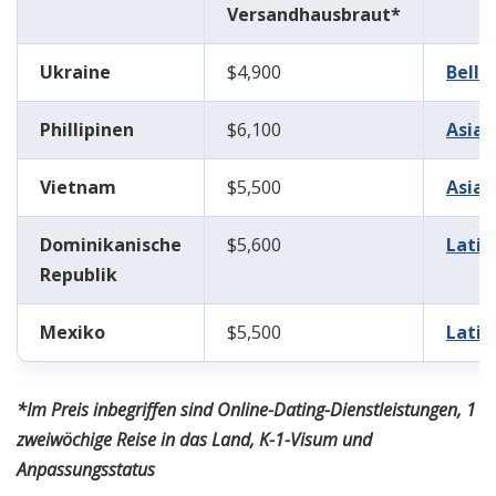
Versandhausbraut*
Ukraine
$4,900
Bella
Phillipinen
$6,100
Asia
Vietnam
$5,500
Asia
Dominikanische
$5,600
LatiT
Republik
Mexiko
$5,500
LatiT
*Im Preis inbegriffen sind Online-Dating-Dienstleistungen, 1
zweiwöchige Reise in das Land, K-1-Visum und
Anpassungsstatus