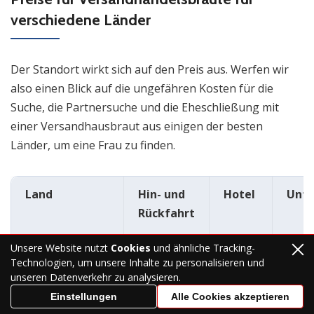
verschiedene Länder
Der Standort wirkt sich auf den Preis aus. Werfen wir
also einen Blick auf die ungefähren Kosten für die
Suche, die Partnersuche und die Eheschließung mit
einer Versandhausbraut aus einigen der besten
Länder, um eine Frau zu finden.
Land
Hin- und
Hotel
Unte
Rückfahrt
Unsere Website nutzt
Cookies
und ähnliche Tracking-
Technologien, um unsere Inhalte zu personalisieren und
Ukraine
$800
$500
$200
unseren Datenverkehr zu analysieren.
Einstellungen
Alle Cookies akzeptieren
Die Philippinen
$1,800
$500
$300