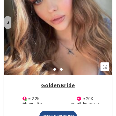
GoldenBride
≈ 2.2K
≈ 20K
mädchen online
monatliche besuche